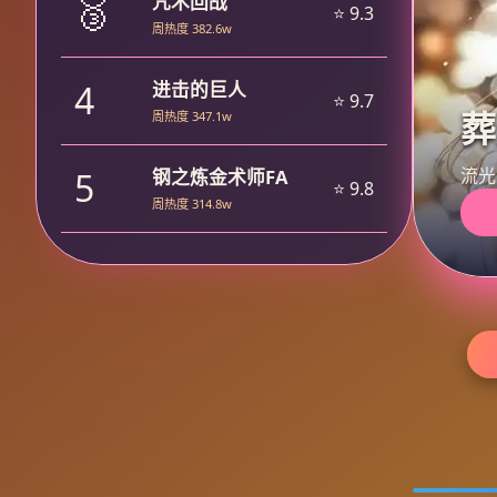
🥉
咒术回战
⭐ 9.3
周热度 382.6w
4
进击的巨人
⭐ 9.7
葬
周热度 347.1w
流光
5
钢之炼金术师FA
⭐ 9.8
周热度 314.8w