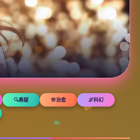
🔍悬疑
🌸治愈
🌌科幻