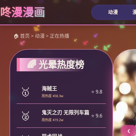
咚漫漫画
动漫
🏠 首页 > 动漫 > 正在热播
🌈 光晕热度榜
🥇
海贼王
⭐ 9.8
周热度 458.3w
🥈
鬼灭之刃 无限列车篇
⭐ 9.6
周热度 419.2w
‹