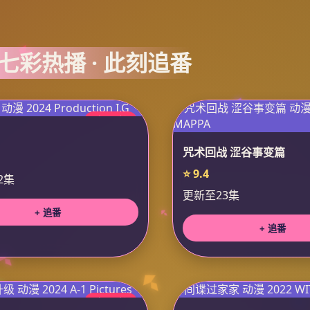
 七彩热播 · 此刻追番
今日更新
咒术回战 涩谷事变篇
⭐ 9.4
2集
更新至23集
+ 追番
+ 追番
今日更新