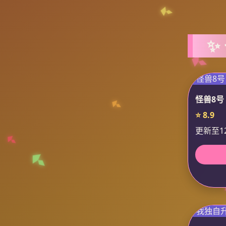
✨
怪兽8号
⭐ 8.9
更新至1