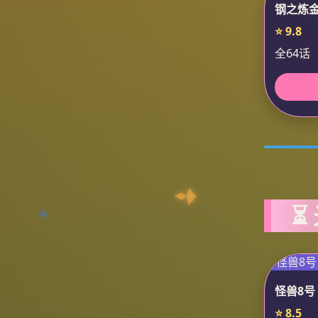
钢之炼金
⭐ 9.8
全64话
⏳
怪兽8号
⭐ 8.5