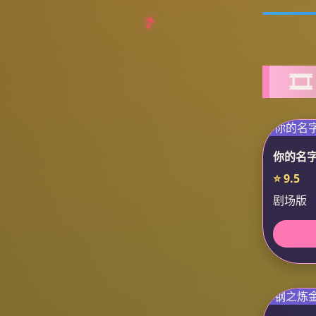

你的名
⭐ 9.5
剧场版