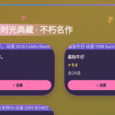
️ 时光典藏 · 不朽名作
字。
星际牛仔
⭐ 9.6
全26话
+ 追番
+ 追番