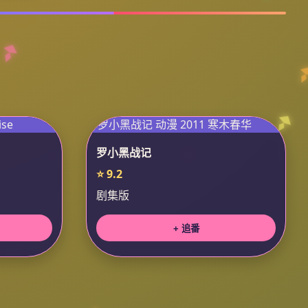
罗小黑战记
⭐ 9.2
剧集版
+ 追番