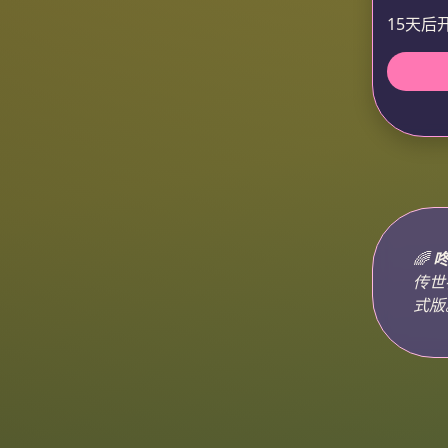
15天后
🌈
传世
式版