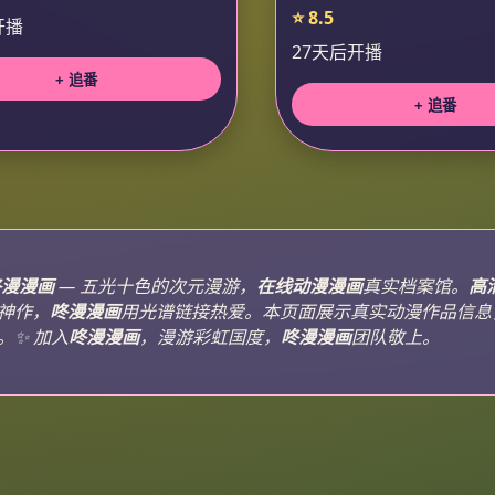
⭐ 8.5
开播
27天后开播
+ 追番
+ 追番
咚漫漫画
— 五光十色的次元漫游，
在线动漫漫画
真实档案馆。
高
神作，
咚漫漫画
用光谱链接热爱。本页面展示真实动漫作品信息
。✨ 加入
咚漫漫画
，漫游彩虹国度，
咚漫漫画
团队敬上。