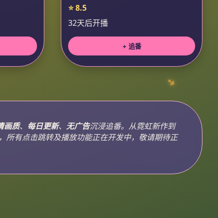
⭐ 8.5
32天后开播
+ 追番
清画质
、
每日更新
、
无广告
沉浸追番。从霓虹新作到
，所有点击跳转及播放功能正在开发中，敬请期待正