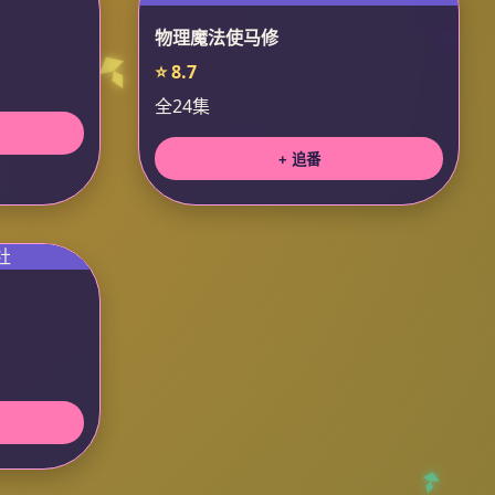
物理魔法使马修
⭐ 8.7
全24集
+ 追番