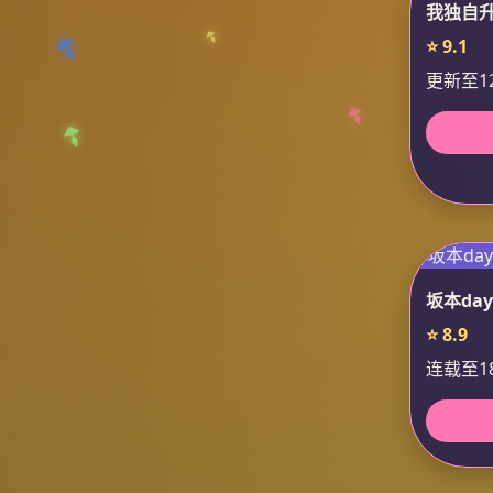
我独自
⭐ 9.1
更新至1
坂本day
⭐ 8.9
连载至1