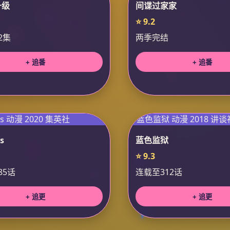
升级
间谍过家家
⭐ 9.2
2集
两季完结
+ 追番
+ 追番
s
蓝色监狱
⭐ 9.3
85话
连载至312话
+ 追更
+ 追更