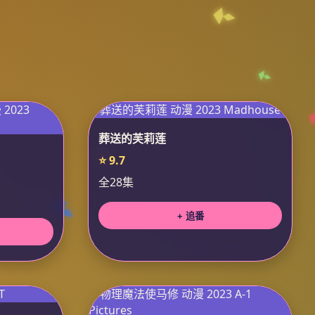
葬送的芙莉莲
⭐ 9.7
全28集
+ 追番