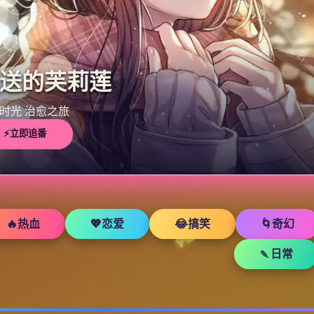
送的芙莉莲
时光 治愈之旅
⚡立即追番
🔥热血
💖恋爱
😂搞笑
🌀奇幻
🍡日常