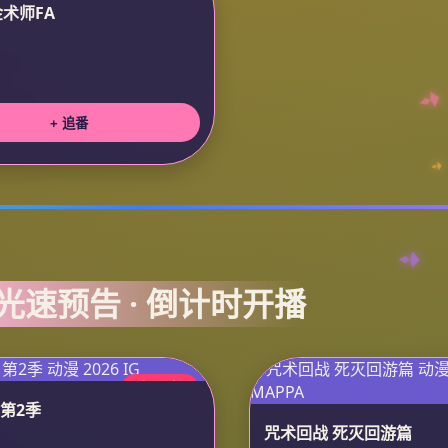
术师FA
+ 追番
 光速预告 · 倒计时开播
今日更新
 第2季
咒术回战 死灭回游篇